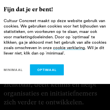
Fijn dat je er bent!
Cultuur Concreet maakt op deze website gebruik van
Kennis over de wijk
cookies. We gebruiken cookies voor het bijhouden van
statistieken, om voorkeuren op te slaan, maar ook
voor marketingdoeleinden. Door op 'optimaal' te
klikken, ga je akkoord met het gebruik van alle cookies
door
Sylvia van Aartsen
zoals omschreven in onze
cookie verklaring
. Wil je dit
op 30 januari 2025
liever niet, klik dan op 'minimaal'.
Cultuur Concreet maakt de
MINIMAAL
OPTIMAAL
waarde van cultuur dichtbij
zichtbaar, deelt kennis en helpt
organisaties en initiatiefnemers
zich verder te ontwikkelen.