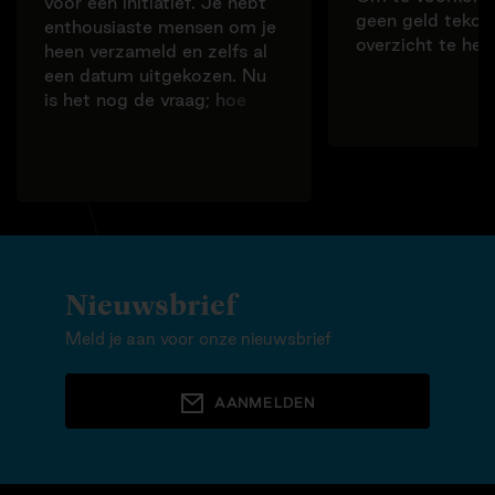
voor een initiatief. Je hebt
geen geld tekor
enthousiaste mensen om je
overzicht te he
heen verzameld en zelfs al
weten welke -e
een datum uitgekozen. Nu
kosten je gaat 
is het nog de vraag; hoe
hoe je deze kos
financier ik het hele feest?
dekken. Hoe beg
In dit artikel lee
een begroting m
Nieuwsbrief
Meld je aan voor onze nieuwsbrief
AANMELDEN