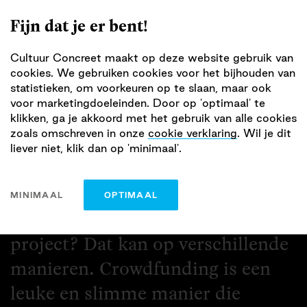
Fijn dat je er bent!
Cultuur Concreet maakt op deze website gebruik van
Starten met
cookies. We gebruiken cookies voor het bijhouden van
statistieken, om voorkeuren op te slaan, maar ook
crowdfunding
voor marketingdoeleinden. Door op 'optimaal' te
klikken, ga je akkoord met het gebruik van alle cookies
zoals omschreven in onze
cookie verklaring
. Wil je dit
liever niet, klik dan op 'minimaal'.
door
Liam Noordzij
op 15 mei 2025
MINIMAAL
OPTIMAAL
Wil je geld vragen voor jouw
project? Dat kan op verschillende
manieren. Crowdfunding is een
leuke en slimme manier die