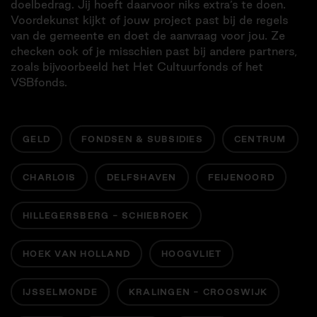
doelbedrag. Jij hoeft daarvoor niks extra’s te doen.
Voordekunst kijkt of jouw project past bij de regels
van de gemeente en doet de aanvraag voor jou. Ze
checken ook of je misschien past bij andere partners,
zoals bijvoorbeeld het Het Cultuurfonds of het
VSBfonds.
GELD
FONDSEN & SUBSIDIES
CENTRUM
CHARLOIS
DELFSHAVEN
FEIJENOORD
HILLEGERSBERG - SCHIEBROEK
HOEK VAN HOLLAND
HOOGVLIET
IJSSELMONDE
KRALINGEN - CROOSWIJK